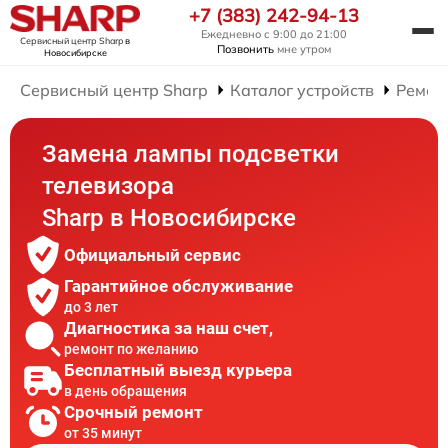
+7 (383) 242-94-13
Ежедневно с 9:00 до 21:00
Сервисный центр Sharp
в
Позвонить
мне утром
Новосибирске
Сервисный центр Sharp
Каталог устройств
Ремон
Замена лампы подсветки
телевизора
Sharp в Новосибирске
Официальный сервис
Гарантийное обслуживание
до 3 лет
Диагностика за наш счет,
ремонт по желанию
Бесплатный выезд курьера
в день обращения
Срочный ремонт
от 35 минут