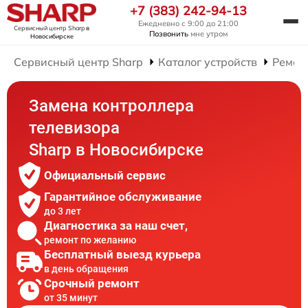
+7 (383) 242-94-13
Ежедневно с 9:00 до 21:00
Сервисный центр Sharp
в
Позвонить
мне утром
Новосибирске
Сервисный центр Sharp
Каталог устройств
Ремон
Замена контроллера
телевизора
Sharp в Новосибирске
Официальный сервис
Гарантийное обслуживание
до 3 лет
Диагностика за наш счет,
ремонт по желанию
Бесплатный выезд курьера
в день обращения
Срочный ремонт
от 35 минут