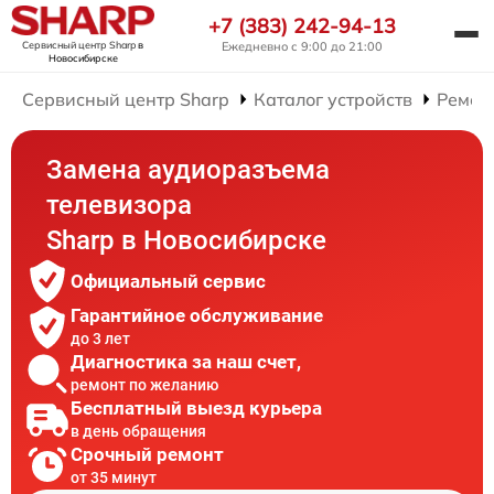
+7 (383) 242-94-13
Сервисный центр Sharp
в
Ежедневно с 9:00 до 21:00
Новосибирске
Сервисный центр Sharp
Каталог устройств
Ремон
Замена аудиоразъема
телевизора
Sharp в Новосибирске
Официальный сервис
Гарантийное обслуживание
до 3 лет
Диагностика за наш счет,
ремонт по желанию
Бесплатный выезд курьера
в день обращения
Срочный ремонт
от 35 минут