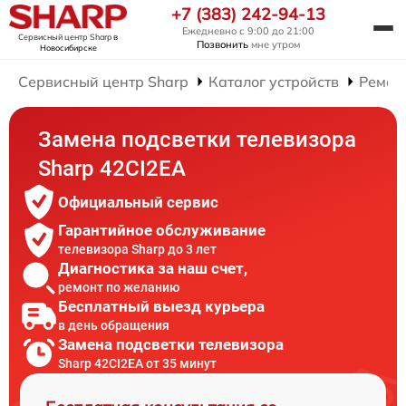
+7 (383) 242-94-13
Ежедневно с 9:00 до 21:00
Сервисный центр Sharp
в
Позвонить
мне утром
Новосибирске
Сервисный центр Sharp
Каталог устройств
Ремон
Замена подсветки телевизора
Sharp 42CI2EA
Официальный сервис
Гарантийное обслуживание
телевизора Sharp до 3 лет
Диагностика за наш счет,
ремонт по желанию
Бесплатный выезд курьера
в день обращения
Замена подсветки телевизора
Sharp 42CI2EA от 35 минут