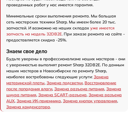
проведенных работ у нас имеется гарантия.
Минимальные сроки выполнения ремонта. Мы большая
сеть мастерских техники Sharp. Мы имеем более 20 тыс.
запчастей. И возможно на наших складах
уже имеется
запчасть на модель 32DB2E
. При заказе ремонта на сайте -
предоставляется скидка -25%.
Знаем свое дело
Будьте уверены в профессионализме наших мастеров - они
с уверенностью выполнят ремонт Sharp 32DB2E. По данным
наших мастеров в Новосибирске по ремонту Sharp,
наиболее востребованы следующие услуги:
Замена
материнской платы
,
Замена подсветки
,
Восстановление
после попадания влаги
,
Замена разъема питания
,
Замена
шнура питания
,
Замена SCART-разъема
,
Замена разъема
AUX
,
Замена ИК-приемника
,
Замена кнопок управления
,
Замена конденсатора
.