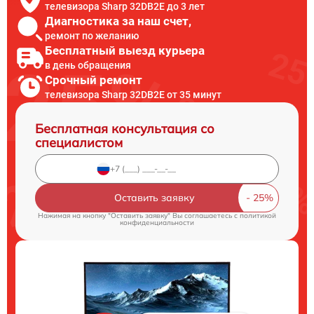
телевизора Sharp 32DB2E до 3 лет
Диагностика за наш счет,
ремонт по желанию
Бесплатный выезд курьера
в день обращения
Срочный ремонт
телевизора Sharp 32DB2E от 35 минут
Бесплатная консультация со
специалистом
Оставить заявку
Нажимая на кнопку "Оставить заявку" Вы соглашаетесь c
политикой
конфиденциальности