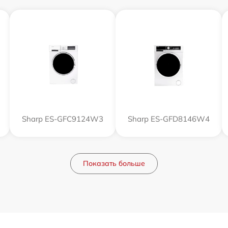
Sharp ES-GFC9124W3
Sharp ES-GFD8146W4
Показать больше