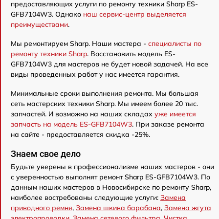
предоставляющих услуги по ремонту техники Sharp ES-
GFB7104W3. Однако
наш сервис-центр выделяется
преимуществами
.
Мы ремонтируем Sharp. Наши мастера -
специалисты по
ремонту техники Sharp
. Восстановить модель ES-
GFB7104W3 для мастеров не будет новой задачей. На все
виды проведенных работ у нас имеется гарантия.
Минимальные сроки выполнения ремонта. Мы большая
сеть мастерских техники Sharp. Мы имеем более 20 тыс.
запчастей. И возможно на наших складах
уже имеется
запчасть на модель ES-GFB7104W3
. При заказе ремонта
на сайте - предоставляется скидка -25%.
Знаем свое дело
Будьте уверены в профессионализме наших мастеров - они
с уверенностью выполнят ремонт Sharp ES-GFB7104W3. По
данным наших мастеров в Новосибирске по ремонту Sharp,
наиболее востребованы следующие услуги:
Замена
приводного ремня
,
Замена шкива барабана
,
Замена жгута
электропроводки
,
Замена сетевого фильтра
,
Чистка