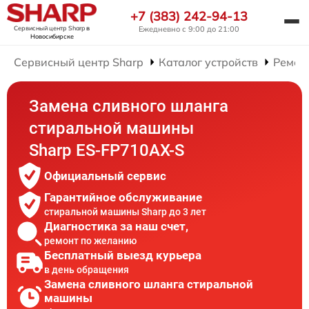
+7 (383) 242-94-13
Сервисный центр Sharp
в
Ежедневно с 9:00 до 21:00
Новосибирске
Сервисный центр Sharp
Каталог устройств
Ремон
Замена сливного шланга
стиральной машины
Sharp ES-FP710AX-S
Официальный сервис
Гарантийное обслуживание
стиральной машины Sharp до 3 лет
Диагностика за наш счет,
ремонт по желанию
Бесплатный выезд курьера
в день обращения
Замена сливного шланга стиральной
машины