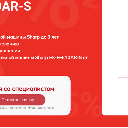
0AR-S
ой машины Sharp до 3 лет
 желанию
бращения
ральной машины
Sharp ES-FE610AR-S от
я со специалистом
Оставить заявку
есь c
политикой конфиденциальности