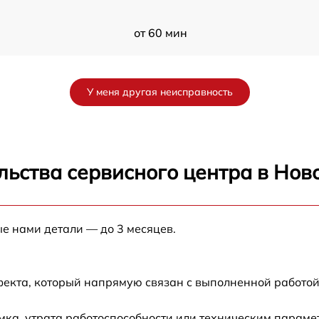
от 60 мин
от 60 мин
У меня другая неисправность
от 60 мин
от 60 мин
льства сервисного центра в Нов
от 60 мин
ые нами детали — до 3 месяцев.
от 60 мин
от 60 мин
фекта, который напрямую связан с выполненной работой
от 60 мин
ка, утрата работоспособности или техническим параме