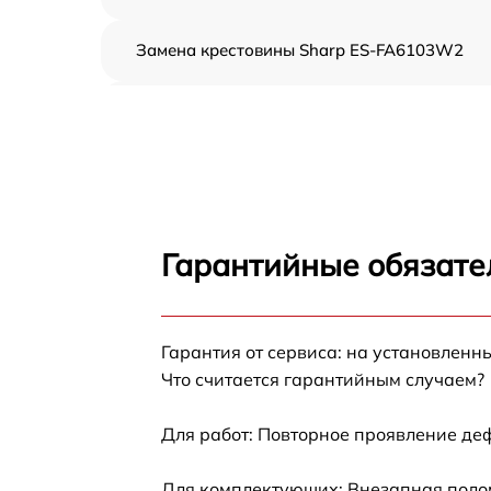
Замена крестовины Sharp ES-FA6103W2
Корпусный ремонт (замена резинок,
креплений, кнопок) Sharp ES-FA6103W2
Ремонт платы управления (восстановление)
Sharp ES-FA6103W2
Замена блока управления Sharp ES-
FA6103W2
Гарантийные обязате
Ремонт/замена датчика температуры Sharp
ES-FA6103W2
Гарантия от сервиса: на установленн
Замена УБЛ Sharp ES-FA6103W2
Что считается гарантийным случаем?
Замена циркуляционного насоса Sharp ES-
FA6103W2
Для работ: Повторное проявление де
Замена сливного шланга Sharp ES-
Для комплектующих: Внезапная полом
FA6103W2