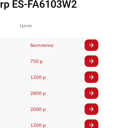
rp ES-FA6103W2
Цена
бесплатно
750 р
1200 р
2800 р
2000 р
1200 р