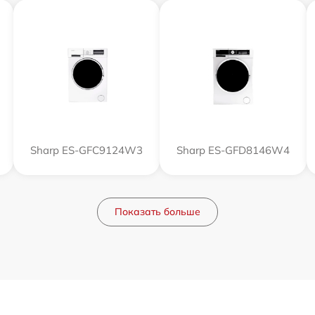
Sharp ES-GFC9124W3
Sharp ES-GFD8146W4
Показать больше