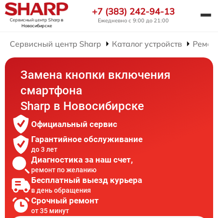
+7 (383) 242-94-13
Сервисный центр Sharp
в
Ежедневно с 9:00 до 21:00
Новосибирске
Сервисный центр Sharp
Каталог устройств
Ремон
Замена кнопки включения
смартфона
Sharp в Новосибирске
Официальный сервис
Гарантийное обслуживание
до 3 лет
Диагностика за наш счет,
ремонт по желанию
Бесплатный выезд курьера
в день обращения
Срочный ремонт
от 35 минут