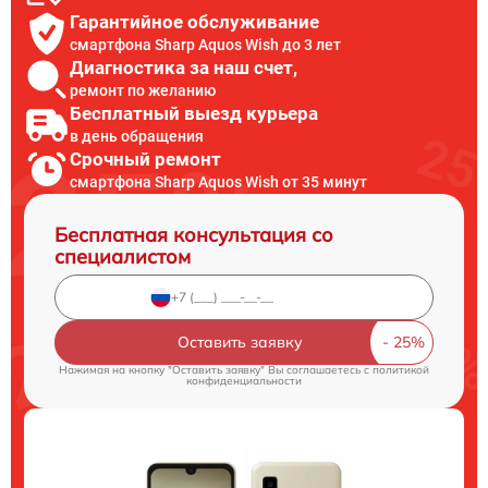
Гарантийное обслуживание
смартфона Sharp Aquos Wish до 3 лет
Диагностика за наш счет,
ремонт по желанию
Бесплатный выезд курьера
в день обращения
Срочный ремонт
смартфона Sharp Aquos Wish от 35 минут
Бесплатная консультация со
специалистом
Оставить заявку
Нажимая на кнопку "Оставить заявку" Вы соглашаетесь c
политикой
конфиденциальности