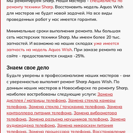
Мы ремонтируем Sharp. Наши мастера -
специалисты по
ремонту техники Sharp
. Восстановить модель Aquos Wish
для мастеров не будет новой задачей. На все виды
проведенных работ у нас имеется гарантия.
Минимальные сроки выполнения ремонта. Мы большая
сеть мастерских техники Sharp. Мы имеем более 20 тыс.
запчастей. И возможно на наших складах
уже имеется
запчасть на модель Aquos Wish
. При заказе ремонта на
сайте - предоставляется скидка -25%.
Знаем свое дело
Будьте уверены в профессионализме наших мастеров - они
с уверенностью выполнят ремонт Sharp Aquos Wish. По
данным наших мастеров в Новосибирске по ремонту Sharp,
наиболее востребованы следующие услуги:
Замена
дисплея / матрицы телефона
,
Замена стекла камеры
телефона
,
Замена стекла / тачскрина телефона
,
Замена
контроллера питания телефона
,
Замена вибромотора
телефона
,
Замена разъема наушников телефона
,
Замена
аудиокодека телефона
,
Замена микросхем питания
телефона
,
Замена процессора телефона
,
Восстановление