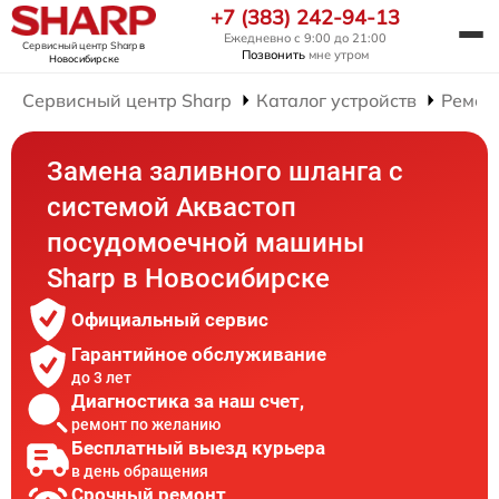
+7 (383) 242-94-13
Ежедневно с 9:00 до 21:00
Сервисный центр Sharp
в
Позвонить
мне утром
Новосибирске
Сервисный центр Sharp
Каталог устройств
Ремон
Замена заливного шланга с
системой Аквастоп
посудомоечной машины
Sharp в Новосибирске
Официальный сервис
Гарантийное обслуживание
до 3 лет
Диагностика за наш счет,
ремонт по желанию
Бесплатный выезд курьера
в день обращения
Срочный ремонт