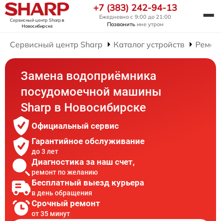
+7 (383) 242-94-13
Ежедневно с 9:00 до 21:00
Сервисный центр Sharp
в
Позвонить
мне утром
Новосибирске
Сервисный центр Sharp
Каталог устройств
Ремон
Замена водоприёмника
посудомоечной машины
Sharp в Новосибирске
Официальный сервис
Гарантийное обслуживание
до 3 лет
Диагностика за наш счет,
ремонт по желанию
Бесплатный выезд курьера
в день обращения
Срочный ремонт
от 35 минут