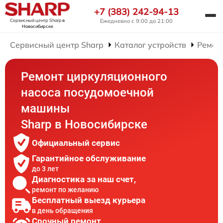
+7 (383) 242-94-13
Сервисный центр Sharp
в
Ежедневно с 9:00 до 21:00
Новосибирске
Сервисный центр Sharp
Каталог устройств
Ремон
Ремонт циркуляционного
насоса посудомоечной
машины
Sharp в Новосибирске
Официальный сервис
Гарантийное обслуживание
до 3 лет
Диагностика за наш счет,
ремонт по желанию
Бесплатный выезд курьера
в день обращения
Срочный ремонт