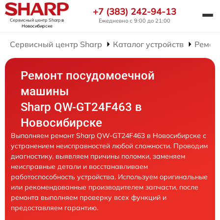
+7 (383) 242-94-13
Сервисный центр Sharp
в
Ежедневно с 9:00 до 21:00
Новосибирске
Сервисный центр Sharp
Каталог устройств
Ремон
Ремонт посудомоечной
машины
Sharp QW-GT24F463 в
Новосибирске
Выполняем ремонт Sharp QW-GT24F463 в Новосибирске с
устранением неисправностей любой сложности. Проводим
диагностику, выявляем причины поломки, заменяем
неисправные детали и восстанавливаем
работоспособность устройства. Используем оригинальные
или рекомендованные производителем запчасти, после
ремонта выполняем проверку всех функций и
предоставляем гарантию.