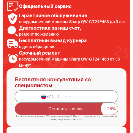
Официальный сервис
Гарантийное обслуживание
посудомоечной машины Sharp QW-GT24F463 до 3 лет
Диагностика за наш счет,
ремонт по желанию
Бесплатный выезд курьера
в день обращения
Срочный ремонт
посудомоечной машины Sharp QW-GT24F463 от 35
минут
Бесплатная консультация со
специалистом
Оставить заявку
Нажимая на кнопку "Оставить заявку" Вы соглашаетесь c
политикой
конфиденциальности