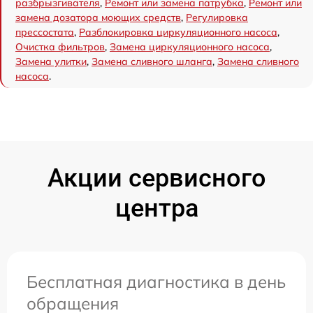
разбрызгивателя
,
Ремонт или замена патрубка
,
Ремонт или
замена дозатора моющих средств
,
Регулировка
прессостата
,
Разблокировка циркуляционного насоса
,
Очистка фильтров
,
Замена циркуляционного насоса
,
Замена улитки
,
Замена сливного шланга
,
Замена сливного
насоса
.
Акции сервисного
центра
Бесплатная диагностика в день
обращения