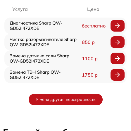
Услуга
Цена
Диагностика Sharp QW-
бесплатно
GD52I472XDE
Чистка разбрызгивателя Sharp
850 р
QW-GD52I472XDE
Замена датчика соли Sharp
1100 р
QW-GD52I472XDE
Замена ТЭН Sharp QW-
1750 р
GD52I472XDE
У меня другая неисправность