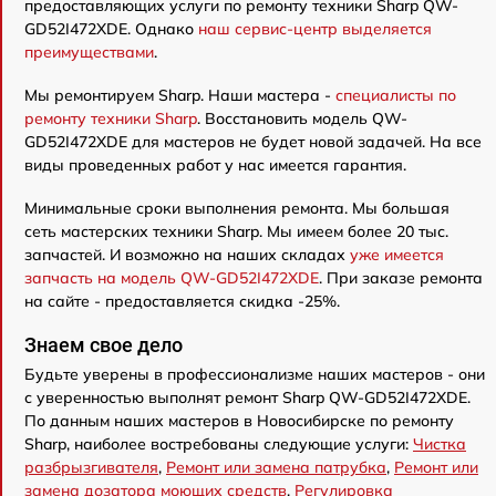
предоставляющих услуги по ремонту техники Sharp QW-
GD52I472XDE. Однако
наш сервис-центр выделяется
преимуществами
.
Мы ремонтируем Sharp. Наши мастера -
специалисты по
ремонту техники Sharp
. Восстановить модель QW-
GD52I472XDE для мастеров не будет новой задачей. На все
виды проведенных работ у нас имеется гарантия.
Минимальные сроки выполнения ремонта. Мы большая
сеть мастерских техники Sharp. Мы имеем более 20 тыс.
запчастей. И возможно на наших складах
уже имеется
запчасть на модель QW-GD52I472XDE
. При заказе ремонта
на сайте - предоставляется скидка -25%.
Знаем свое дело
Будьте уверены в профессионализме наших мастеров - они
с уверенностью выполнят ремонт Sharp QW-GD52I472XDE.
По данным наших мастеров в Новосибирске по ремонту
Sharp, наиболее востребованы следующие услуги:
Чистка
разбрызгивателя
,
Ремонт или замена патрубка
,
Ремонт или
замена дозатора моющих средств
,
Регулировка