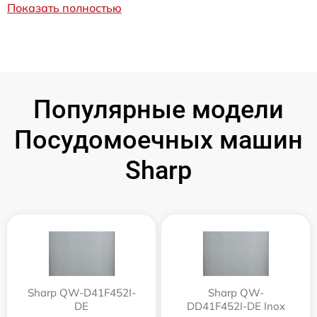
Показать полностью
Популярные модели
Посудомоечных машин
Sharp
Sharp QW-D41F452I-
Sharp QW-
DE
DD41F452I-DE Inox