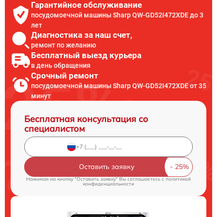
Гарантийное обслуживание
посудомоечной машины Sharp QW-GD52I472XDE до 3
лет
Диагностика за наш счет,
ремонт по желанию
Бесплатный выезд курьера
в день обращения
Срочный ремонт
посудомоечной машины Sharp QW-GD52I472XDE от 35
минут
Бесплатная консультация со
специалистом
Оставить заявку
Нажимая на кнопку "Оставить заявку" Вы соглашаетесь c
политикой
конфиденциальности