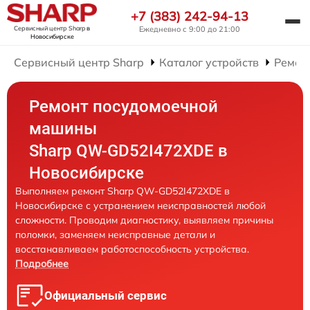
+7 (383) 242-94-13
Сервисный центр Sharp
в
Ежедневно с 9:00 до 21:00
Новосибирске
Сервисный центр Sharp
Каталог устройств
Ремон
Ремонт посудомоечной
машины
Sharp QW-GD52I472XDE в
Новосибирске
Выполняем ремонт Sharp QW-GD52I472XDE в
Новосибирске с устранением неисправностей любой
сложности. Проводим диагностику, выявляем причины
поломки, заменяем неисправные детали и
восстанавливаем работоспособность устройства.
Подробнее
Официальный сервис