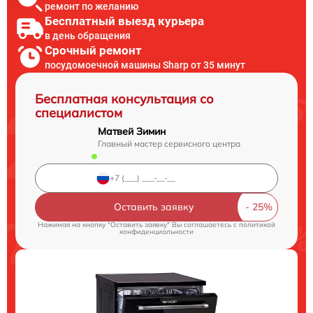
ремонт по желанию
Бесплатный выезд курьера
в день обращения
Срочный ремонт
посудомоечной машины Sharp от 35 минут
Бесплатная консультация со
специалистом
Матвей Зимин
Главный мастер сервисного центра
Оставить заявку
Нажимая на кнопку "Оставить заявку" Вы соглашаетесь c
политикой
конфиденциальности