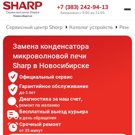
+7 (383) 242-94-13
Сервисный центр Sharp
в
Ежедневно с 9:00 до 21:00
Новосибирске
Сервисный центр Sharp
Каталог устройств
Ремон
Замена конденсатора
микроволновой печи
Sharp в Новосибирске
Официальный сервис
Гарантийное обслуживание
до 3 лет
Диагностика за наш счет,
ремонт по желанию
Бесплатный выезд курьера
в день обращения
Срочный ремонт
от 35 минут