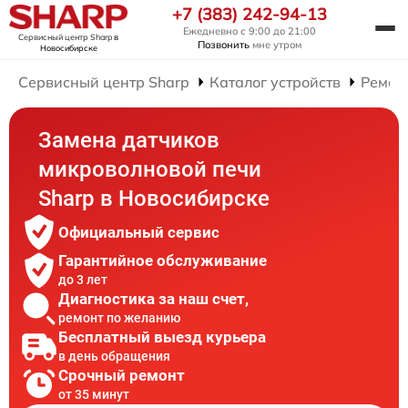
+7 (383) 242-94-13
Ежедневно с 9:00 до 21:00
Сервисный центр Sharp
в
Позвонить
мне утром
Новосибирске
Сервисный центр Sharp
Каталог устройств
Ремон
Замена датчиков
микроволновой печи
Sharp в Новосибирске
Официальный сервис
Гарантийное обслуживание
до 3 лет
Диагностика за наш счет,
ремонт по желанию
Бесплатный выезд курьера
в день обращения
Срочный ремонт
от 35 минут