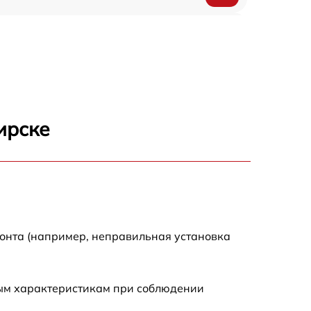
500 р
450 р
500 р
ирске
500 р
500 р
500 р
монта (например, неправильная установка
590 р
ным характеристикам при соблюдении
900 р