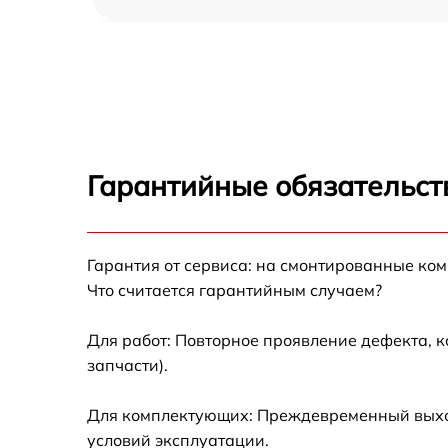
Ремонт платы управления (восстановление)
Sharp R-860BK
Замена датчиков Sharp R-860BK
Замена вентилятора Sharp R-860BK
Гарантийные обязательст
Ремонт магнетрона Sharp R-860BK
Гарантия от сервиса: на смонтированные ко
Ремонт волновода Sharp R-860BK
Что считается гарантийным случаем?
Ремонт переключателей режимов Sharp R-
860BK
Для работ: Повторное проявление дефекта, 
запчасти).
Замена блока управления Sharp R-860BK
Для комплектующих: Преждевременный выход 
Замена силового трансформатора Sharp R-
условий эксплуатации.
860BK