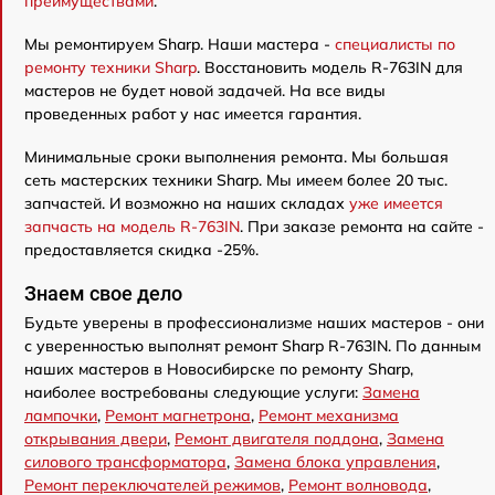
преимуществами
.
Мы ремонтируем Sharp. Наши мастера -
специалисты по
ремонту техники Sharp
. Восстановить модель R-763IN для
мастеров не будет новой задачей. На все виды
проведенных работ у нас имеется гарантия.
Минимальные сроки выполнения ремонта. Мы большая
сеть мастерских техники Sharp. Мы имеем более 20 тыс.
запчастей. И возможно на наших складах
уже имеется
запчасть на модель R-763IN
. При заказе ремонта на сайте -
предоставляется скидка -25%.
Знаем свое дело
Будьте уверены в профессионализме наших мастеров - они
с уверенностью выполнят ремонт Sharp R-763IN. По данным
наших мастеров в Новосибирске по ремонту Sharp,
наиболее востребованы следующие услуги:
Замена
лампочки
,
Ремонт магнетрона
,
Ремонт механизма
открывания двери
,
Ремонт двигателя поддона
,
Замена
силового трансформатора
,
Замена блока управления
,
Ремонт переключателей режимов
,
Ремонт волновода
,