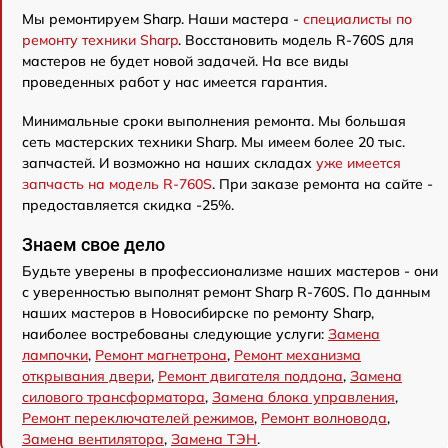
Мы ремонтируем Sharp. Наши мастера -
специалисты по
ремонту техники Sharp
. Восстановить модель R-760S для
мастеров не будет новой задачей. На все виды
проведенных работ у нас имеется гарантия.
Минимальные сроки выполнения ремонта. Мы большая
сеть мастерских техники Sharp. Мы имеем более 20 тыс.
запчастей. И возможно на наших складах
уже имеется
запчасть на модель R-760S
. При заказе ремонта на сайте -
предоставляется скидка -25%.
Знаем свое дело
Будьте уверены в профессионализме наших мастеров - они
с уверенностью выполнят ремонт Sharp R-760S. По данным
наших мастеров в Новосибирске по ремонту Sharp,
наиболее востребованы следующие услуги:
Замена
лампочки
,
Ремонт магнетрона
,
Ремонт механизма
открывания двери
,
Ремонт двигателя поддона
,
Замена
силового трансформатора
,
Замена блока управления
,
Ремонт переключателей режимов
,
Ремонт волновода
,
Замена вентилятора
,
Замена ТЭН
.