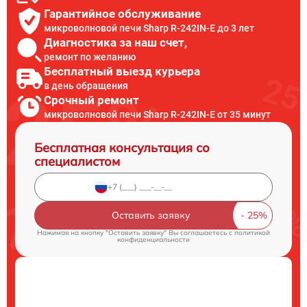
Гарантийное обслуживание
микроволновой печи Sharp R-242IN-E до 3 лет
Диагностика за наш счет,
ремонт по желанию
Бесплатный выезд курьера
в день обращения
Срочный ремонт
микроволновой печи Sharp R-242IN-E от 35 минут
Бесплатная консультация со
специалистом
Оставить заявку
Нажимая на кнопку "Оставить заявку" Вы соглашаетесь c
политикой
конфиденциальности