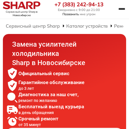
+7 (383) 242-94-13
Ежедневно с 9:00 до 21:00
Сервисный центр Sharp
в
Позвонить
мне утром
Новосибирске
Сервисный центр Sharp
Каталог устройств
Ремон
Замена усилителей
холодильника
Sharp в Новосибирске
Официальный сервис
Гарантийное обслуживание
до 3 лет
Диагностика за наш счет,
ремонт по желанию
Бесплатный выезд курьера
в день обращения
Срочный ремонт
от 35 минут