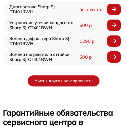
Диагностика Sharp SJ-
бесплатно
CT401RWH
Устранение утечки хладагента
600 р
Sharp SJ-CT401RWH
Замена дефростера Sharp SJ-
1290 р
CT401RWH
Замена нагревателя оттайки
500 р
Sharp SJ-CT401RWH
У меня другая неисправность
Гарантийные обязательства
сервисного центра в