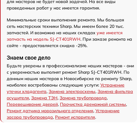
для мастеров не будет новой задачей. На все виды
проведенных работ у нас имеется гарантия.
Минимальные сроки выполнения ремонта. Мы большая
сеть мастерских техники Sharp. Мы имеем более 20 тыс.
запчастей. И возможно на наших складах
уже имеется
запчасть на модель SJ-CT401RWH
. При заказе ремонта на
сайте - предоставляется скидка -25%.
Знаем свое дело
Будьте уверены в профессионализме наших мастеров - они
с уверенностью выполнят ремонт Sharp SJ-CT401RWH. По
данным наших мастеров в Новосибирске по ремонту Sharp,
наиболее востребованы следующие услуги:
Устранение
утечки хладагента
,
Замена электросхемы
,
Замена фильтра
осушителя
,
Замена ТЭН
,
Замена трубопровода
,
Перевешивание дверей
,
Прочистка дренажной системы
,
Ремонт датчика морозильного отделения
,
Устранение
засора трубопровода
,
Ремонт испарителя
.