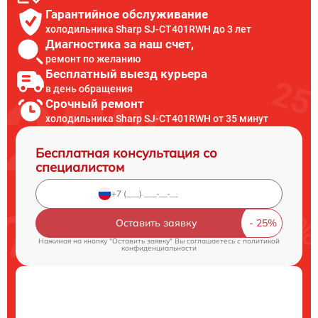
Гарантийное обслуживание
холодильника Sharp SJ-CT401RWH до 3 лет
Диагностика за наш счет,
ремонт по желанию
Бесплатный выезд курьера
в день обращения
Срочный ремонт
холодильника Sharp SJ-CT401RWH от 35 минут
Бесплатная консультация со
специалистом
Оставить заявку
Нажимая на кнопку "Оставить заявку" Вы соглашаетесь c
политикой
конфиденциальности