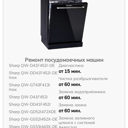
Ремонт посудомоечных машин
Sharp QW-D41F452I-DE
Диагностика
от 15 мин.
Sharp QW-DD41F452I-DE
Inox
Чистка разбрызгивателя
от 60 мин.
Sharp QW-GT43F413I
Inox
Замена водоприёмника
Sharp QW-D41F452I
от 60 мин.
Sharp QW-DD41F452I
Замена замка
от 60 мин.
Sharp QW-GD52I472XDE
Замена заливного
Sharp QW-GS52I452X-DE
шланга с системой
Sharp QW-GS53I443X-DE
Аквастоп